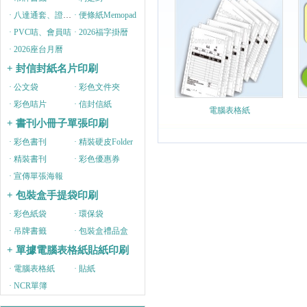
· 八達通套、證件套
· 便條紙Memopad
· PVC咭、會員咭
· 2026福字掛暦
· 2026座台月曆
+ 封信封紙名片印刷
· 公文袋
· 彩色文件夾
· 彩色咭片
· 信封信紙
電腦表格紙
+ 書刊小冊子單張印刷
· 彩色書刊
· 精裝硬皮Folder
· 精裝書刊
· 彩色優惠券
· 宣傳單張海報
+ 包裝盒手提袋印刷
· 彩色紙袋
· 環保袋
· 吊牌書籤
· 包裝盒禮品盒
+ 單據電腦表格紙貼紙印刷
· 電腦表格紙
· 貼紙
· NCR單簿