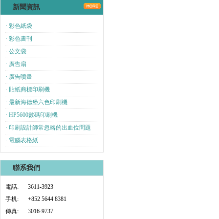
新聞資訊
· 彩色紙袋
· 彩色書刊
· 公文袋
· 廣告扇
· 廣告噴畫
· 貼紙商標印刷機
· 最新海德堡六色印刷機
· HP5600數碼印刷機
· 印刷設計師常忽略的出血位問題
· 電腦表格紙
聯系我們
電話:
3611-3923
手机:
+852 5644 8381
傳真:
3016-9737