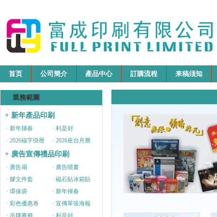
首页
公司簡介
產品中心
訂購流程
来稿须知
業務範圍
+ 新年產品印刷
· 新年揮春
· 利是封
· 2026福字掛暦
· 2026座台月曆
+ 廣告宣傳禮品印刷
· 廣告扇
· 廣告噴畫
· 膠文件套
· 磁石貼冰箱貼
· 環保袋
· 新年揮春
· 彩色優惠券
· 宣傳單張海報
· 吊牌書籤
· 利是封