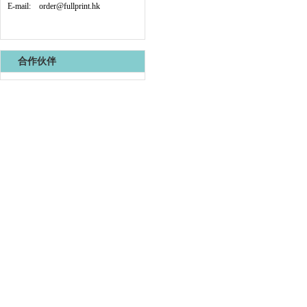
E-mail:
order@fullprint.hk
合作伙伴